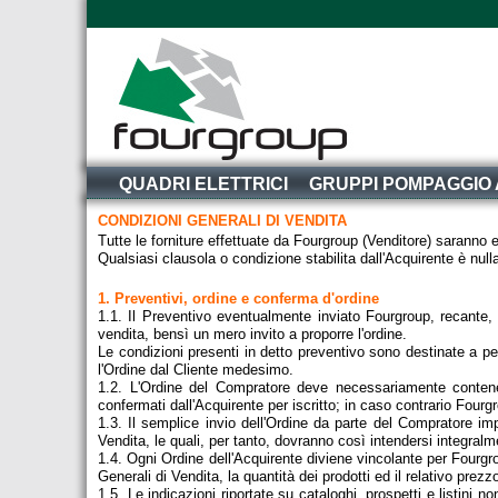
QUADRI ELETTRICI
GRUPPI POMPAGGIO
CONDIZIONI GENERALI DI VENDITA
Tutte le forniture effettuate da Fourgroup (Venditore) saranno 
Qualsiasi clausola o condizione stabilita dall'Acquirente è nulla
1. Preventivi, ordine e conferma d'ordine
1.1. Il Preventivo eventualmente inviato Fourgroup, recante, t
vendita, bensì un mero invito a proporre l'ordine.
Le condizioni presenti in detto preventivo sono destinate a per
l'Ordine dal Cliente medesimo.
1.2. L'Ordine del Compratore deve necessariamente contenere
confermati dall'Acquirente per iscritto; in caso contrario Fourgr
1.3. Il semplice invio dell'Ordine da parte del Compratore im
Vendita, le quali, per tanto, dovranno così intendersi integralm
1.4. Ogni Ordine dell'Acquirente diviene vincolante per Fourg
Generali di Vendita, la quantità dei prodotti ed il relativo pr
1.5. Le indicazioni riportate su cataloghi, prospetti e listini n