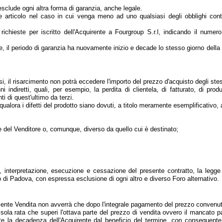
 esclude ogni altra forma di garanzia, anche legale.
 articolo nel caso in cui venga meno ad uno qualsiasi degli obblighi contrat
ichieste per iscritto dell'Acquirente a Fourgroup S.r.l, indicando il numer
sse, il periodo di garanzia ha nuovamente inizio e decade lo stesso giorno dell
si, il risarcimento non potrà eccedere l'importo del prezzo d'acquisto degli stess
indiretti, quali, per esempio, la perdita di clientela, di fatturato, di produ
i di quest'ultimo da terzi.
ualora i difetti del prodotto siano dovuti, a titolo meramente esemplificativo, 
e del Venditore o, comunque, diverso da quello cui è destinato;
tà, interpretazione, esecuzione e cessazione del presente contratto, la legge
 di Padova, con espressa esclusione di ogni altro e diverso Foro alternativo.
resente Vendita non avverrà che dopo l'integrale pagamento del prezzo convenuto
 sola rata che superi l'ottava parte del prezzo di vendita ovvero il mancat
la decadenza dell'Acquirente dal beneficio del termine, con conseguente di