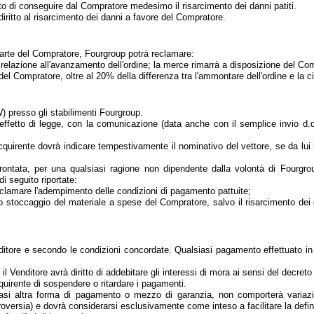
tto di conseguire dal Compratore medesimo il risarcimento dei danni patiti.
iritto al risarcimento dei danni a favore del Compratore.
parte del Compratore, Fourgroup potrà reclamare:
 in relazione all'avanzamento dell'ordine; la merce rimarrà a disposizione del Co
el Compratore, oltre al 20% della differenza tra l'ammontare dell'ordine e la cif
) presso gli stabilimenti Fourgroup.
effetto di legge, con la comunicazione (data anche con il semplice invio d.d.t
quirente dovrà indicare tempestivamente il nominativo del vettore, se da lui in
pprontata, per una qualsiasi ragione non dipendente dalla volontà di Fourg
 seguito riportate:
 reclamare l'adempimento delle condizioni di pagamento pattuite;
 o lo stoccaggio del materiale a spese del Compratore, salvo il risarcimento d
nditore e secondo le condizioni concordate. Qualsiasi pagamento effettuato in
l Venditore avrà diritto di addebitare gli interessi di mora ai sensi del decreto
quirente di sospendere o ritardare i pagamenti.
lsiasi altra forma di pagamento o mezzo di garanzia, non comporterà variazio
roversia) e dovrà considerarsi esclusivamente come inteso a facilitare la defin