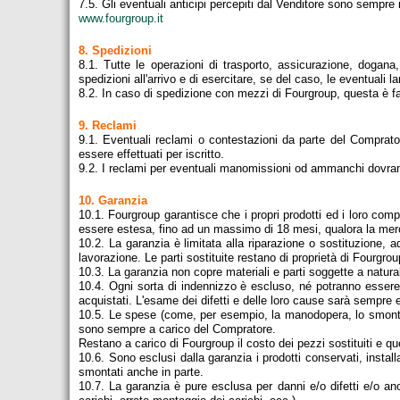
7.5. Gli eventuali anticipi percepiti dal Venditore sono sempre inf
www.fourgroup.it
8. Spedizioni
8.1. Tutte le operazioni di trasporto, assicurazione, dogan
spedizioni all'arrivo e di esercitare, se del caso, le eventuali 
8.2. In caso di spedizione con mezzi di Fourgroup, questa è fat
9. Reclami
9.1. Eventuali reclami o contestazioni da parte del Comprato
essere effettuati per iscritto.
9.2. I reclami per eventuali manomissioni od ammanchi dovrann
10. Garanzia
10.1. Fourgroup garantisce che i propri prodotti ed i loro com
essere estesa, fino ad un massimo di 18 mesi, qualora la merce
10.2. La garanzia è limitata alla riparazione o sostituzione, a
lavorazione. Le parti sostituite restano di proprietà di Fourgroup
10.3. La garanzia non copre materiali e parti soggette a naturale
10.4. Ogni sorta di indennizzo è escluso, né potranno essere r
acquistati. L'esame dei difetti e delle loro cause sarà sempre e
10.5. Le spese (come, per esempio, la manodopera, lo smontaggi
sono sempre a carico del Compratore.
Restano a carico di Fourgroup il costo dei pezzi sostituiti e qu
10.6. Sono esclusi dalla garanzia i prodotti conservati, insta
smontati anche in parte.
10.7. La garanzia è pure esclusa per danni e/o difetti e/o an