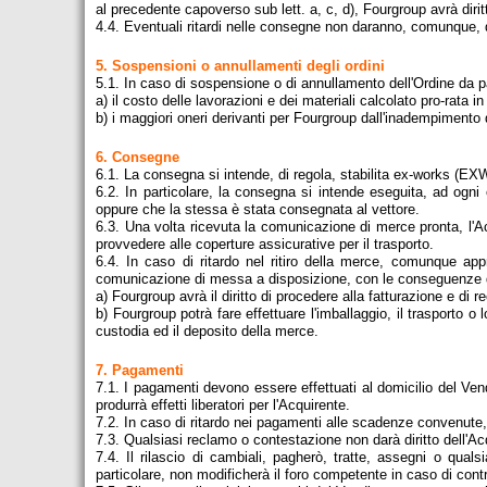
al precedente capoverso sub lett. a, c, d), Fourgroup avrà diri
4.4. Eventuali ritardi nelle consegne non daranno, comunque, d
5. Sospensioni o annullamenti degli ordini
5.1. In caso di sospensione o di annullamento dell'Ordine da 
a) il costo delle lavorazioni e dei materiali calcolato pro-rata
b) i maggiori oneri derivanti per Fourgroup dall'inadempimento d
6. Consegne
6.1. La consegna si intende, di regola, stabilita ex-works (EXW
6.2. In particolare, la consegna si intende eseguita, ad ogni 
oppure che la stessa è stata consegnata al vettore.
6.3. Una volta ricevuta la comunicazione di merce pronta, l'Ac
provvedere alle coperture assicurative per il trasporto.
6.4. In caso di ritardo nel ritiro della merce, comunque a
comunicazione di messa a disposizione, con le conseguenze di
a) Fourgroup avrà il diritto di procedere alla fatturazione e di
b) Fourgroup potrà fare effettuare l'imballaggio, il trasporto
custodia ed il deposito della merce.
7. Pagamenti
7.1. I pagamenti devono essere effettuati al domicilio del Ve
produrrà effetti liberatori per l'Acquirente.
7.2. In caso di ritardo nei pagamenti alle scadenze convenute, i
7.3. Qualsiasi reclamo o contestazione non darà diritto dell'Ac
7.4. Il rilascio di cambiali, pagherò, tratte, assegni o qua
particolare, non modificherà il foro competente in caso di cont