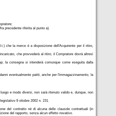
mpratore;
ra precedente riferita al punto a).
.) che la merce è a disposizione dell'Acquirente per il ritiro,
caricato, che provvederà al ritiro; il Compratore dovrà altresì
roup, la consegna si intenderà comunque come eseguita dalla
ei danni eventualmente patiti, anche per l'immagazzinamento, la
 luogo e modo diversi, non sarà ritenuto valido e, dunque, non
 legislativo 9 ottobre 2002 n. 231.
ne del contratto né di alcuna delle clausole contrattuali (in
izione del rapporto, senza alcun effetto novativo.