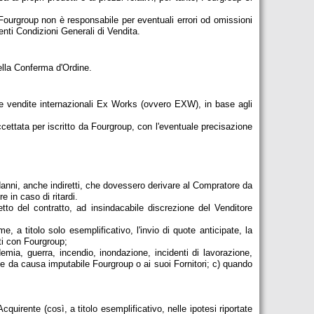
 Fourgroup non è responsabile per eventuali errori od omissioni
enti Condizioni Generali di Vendita.
ella Conferma d'Ordine.
 le vendite internazionali Ex Works (ovvero EXW), in base agli
cettata per iscritto da Fourgroup, con l'eventuale precisazione
danni, anche indiretti, che dovessero derivare al Compratore da
 in caso di ritardi.
tto del contratto, ad insindacabile discrezione del Venditore
 a titolo solo esemplificativo, l'invio di quote anticipate, la
rti con Fourgroup;
idemia, guerra, incendio, inondazione, incidenti di lavorazione,
te da causa imputabile Fourgroup o ai suoi Fornitori; c) quando
cquirente (così, a titolo esemplificativo, nelle ipotesi riportate