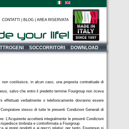
|
CONTATTI |
BLOG |
AREA RISERVATA
ETTROGENI
SOCCORRITORI
DOWNLOAD
e, non costituisce, in alcun caso, una proposta contrattuale di
stessi, salvo che entro il predetto termine Fourgroup non riceva
ini effettuati verbalmente o telefonicamente dovranno essere
 Compratore stesso di tutte le presenti Condizioni Generali di
e. L'Acquirente accetterà integralmente le presenti Condizioni
a rispedisce timbrata e controfirmata a Fourgroup.
a ai propri prodotti e ai prezzi relativi; per tanto, Fourgroup si