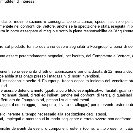
ruttiferi di interessi.
a, dazio, movimentazione e consegna, sono a carico, spese, rischio e peric
lamentele nei confronti del vettore, anche se la spedizione è stata eseguita in p
ta in porto assegnato al meglio e sotto la piena responsabilità dell'Acquirente
re sul prodotto fornito dovranno essere segnalati a Fourgroup, a pena di d
o essere perentoriamente segnalati, per iscritto, dal Compratore al Vettore,
ponenti sono esenti da difetti di fabbricazione per una durata di 12 mesi a dec
 abbia stazionato presso i magazzini di nostri rivenditori.
d insindacabile scelta di Fourgroup, franco deposito indicato dal Venditore ste
 srl.
 usura o deterioramento (quali, a puro titolo esemplificativo, fusibili, guarnizio
eclamati danni, diretti ed indiretti (anche nei confronti di terzi), di qualsia
ffettuato da Fourgroup srl, presso i suoi stabilimenti.
o, il rimontaggio, il trasporto, il vitto e l'alloggio) per intervento esterno 
ello inerente al tempo necessario alla sostituzione degli stessi.
llati, impiegati o manutenuti in modo negligente o errato ovvero non conforme a
omalie derivanti da eventi o componenti esterni (come, a titolo esemplifica