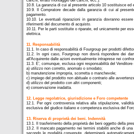
carichi, errato montaggio dei carichi, ecc.).
10.8. La garanzia di cui al presente articolo 10 sostituisce ed
10.9. Il Compratore decade dalla garanzia di cui al presente
pagamento.
10.10. Le eventuali riparazioni in garanzia dovranno essere r
riferimenti del documento di acquisto.
10.11. Per le parti sostituite o riparate, ed unicamente per e
elettrica.
11. Responsabilità
11.1. In caso di responsabilità di Fourgroup per prodotti difetto
11.2. In ogni caso, Fourgroup non dovrà rispondere dei danni 
all'Acquirente dalle azioni eventualmente intraprese nei confront
11.3. E', comunque, esclusa ogni responsabilità del Venditore q
a) utilizzo non corretto, anomalo o smodato;
b) manutenzione impropria, scorretta o manchevole;
c) impiego del prodotto non abituale o contrario alle avvertenz
d) utilizzo del prodotto con altri componenti;
e) conservazione inadatta.
12. Legge regolatrice, giurisdizione e Foro competente
12.1. Per ogni controversia relativa alla stipulazione, validi
esclusiva del giudice italiano e competenza esclusiva del Foro
13. Riserva di proprietà dei beni. Indennità
13.1. Il trasferimento della proprietà dei beni oggetto della p
13.2. Il mancato pagamento nei termini stabiliti anche di una
secondo le modalità convenute, determinerà automaticamente 