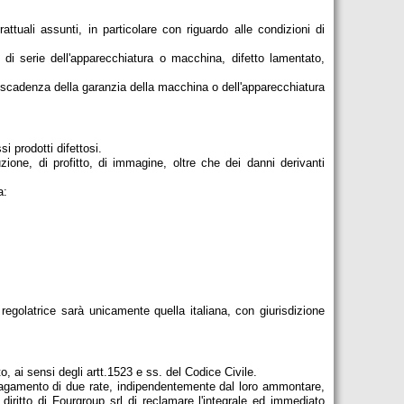
tuali assunti, in particolare con riguardo alle condizioni di
o di serie dell'apparecchiatura o macchina, difetto lamentato,
a scadenza della garanzia della macchina o dell'apparecchiatura
i prodotti difettosi.
zione, di profitto, di immagine, oltre che dei danni derivanti
a:
 regolatrice sarà unicamente quella italiana, con giurisdizione
, ai sensi degli artt.1523 e ss. del Codice Civile.
o pagamento di due rate, indipendentemente dal loro ammontare,
ritto di Fourgroup srl di reclamare l'integrale ed immediato