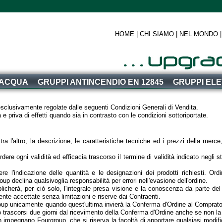
HOME
|
CHI SIAMO
|
NEL MONDO
 ACQUA
GRUPPI ANTINCENDIO EN 12845
GRUPPI EL
esclusivamente regolate dalle seguenti Condizioni Generali di Vendita.
 e priva di effetti quando sia in contrasto con le condizioni sottoriportate.
ra l'altro, la descrizione, le caratteristiche tecniche ed i prezzi della merc
dere ogni validità ed efficacia trascorso il termine di validità indicato negli 
 l'indicazione delle quantità e le designazioni dei prodotti richiesti. Ord
oup declina qualsivoglia responsabilità per errori nell'evasione dell'ordine.
plicherà, per ciò solo, l'integrale presa visione e la conoscenza da parte del
ente accettate senza limitazioni e riserve dai Contraenti.
roup unicamente quando quest'ultima invierà la Conferma d'Ordine al Comprator
ezzo trascorsi due giorni dal ricevimento della Conferma d'Ordine anche se non l
on impegnano Fourgroup, che si riserva la facoltà di apportare qualsiasi modific