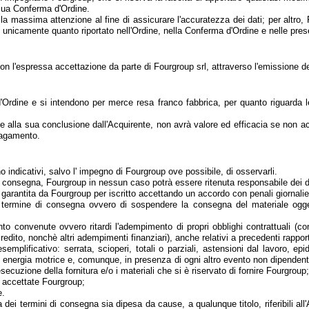
 sua Conferma d'Ordine.
 la massima attenzione al fine di assicurare l'accuratezza dei dati; per altro,
ti unicamente quanto riportato nell'Ordine, nella Conferma d'Ordine e nelle pres
con l'espressa accettazione da parte di Fourgroup srl, attraverso l'emissione d
ma d'Ordine e si intendono per merce resa franco fabbrica, per quanto riguarda
e alla sua conclusione dall'Acquirente, non avrà valore ed efficacia se non ac
pagamento.
o indicativi, salvo l' impegno di Fourgroup ove possibile, di osservarli.
 di consegna, Fourgroup in nessun caso potrà essere ritenuta responsabile dei 
garantita da Fourgroup per iscritto accettando un accordo con penali giornaliere
il termine di consegna ovvero di sospendere la consegna del materiale ogge
o convenute ovvero ritardi l'adempimento di propri obblighi contrattuali (come,
 credito, nonchè altri adempimenti finanziari), anche relativi a precedenti rappo
semplificativo: serrata, scioperi, totali o parziali, astensioni dal lavoro, ep
a di energia motrice e, comunque, in presenza di ogni altro evento non dipenden
secuzione della fornitura e/o i materiali che si è riservato di fornire Fourgroup;
 accettate Fourgroup;
e.
dei termini di consegna sia dipesa da cause, a qualunque titolo, riferibili all'A