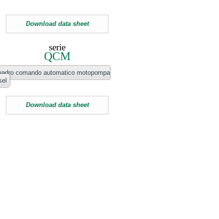
Download data sheet
serie
QCM
adro comando automatico motopompa
sel
Download data sheet