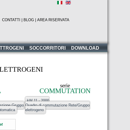
|
CONTATTI |
BLOG |
AREA RISERVATA
ETTROGENI
SOCCORRITORI
DOWNLOAD
ELETTROGENI
serie
L
COMMUTATION
kW 11 - 2000
tezione Gruppo
Quadro di commutazione Rete/Gruppo
utomatica
elettrogeno
et