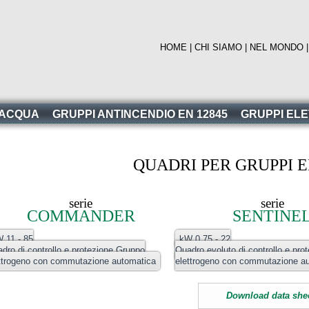
HOME
|
CHI SIAMO
|
NEL MONDO
 ACQUA
GRUPPI ANTINCENDIO EN 12845
GRUPPI EL
QUADRI PER GRUPPI 
serie
serie
COMMANDER
SENTINE
 11 - 85
kW 0.75 - 22
dro di controllo e protezione Gruppo
Quadro evoluto di controllo e pro
ttrogeno con commutazione automatica
elettrogeno con commutazione a
Download data she