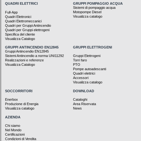
QUADRI ELETTRICI
GRUPPI POMPAGGIO ACQUA
Sistemi di pompaggio acqua
Motopompe Diesel
Full-App
Visualizza catalogo
Quadri Elettronici
Quadri Elettromeccanici
Quadri per Gruppi Antincendio
Quadri per Gruppi elettrogeni
Specifica del cliente
Visualizza Catalogo
GRUPPI ANTINCENDIO EN12845
GRUPPI ELETTROGENI
Gruppi Antincendio EN12845
Sistemi Antincendio a norma UNI11292
Gruppi Elettrogeni
Realizzazioni e referenze
Torri faro
Visualizza Catalogo
PTO
Pompe autoadescanti
Quadri elettrici
Accessori
Visualizza catalogo
SOCCORRITORI
DOWNLOAD
Enerbox
Cataloghi
Produzione di Energia
Area Riservata
Visualizza catalogo
News
AZIENDA
Chi siamo
Nel Mondo
Certificazioni
Condizioni di Vendita