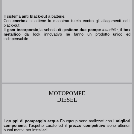
Il sistema
anti black-out
a batterie.
Con
enerbox
si ottiene la massima tutela contro gli allagamenti ed i
black-out.
Il
gsm incorporato
,la scheda di g
estione due pompe
inseribile
, il
box
metallico
dal look innovativo ne fanno un prodotto unico ed
indispensabile .
MOTOPOMPE
DIESEL
I
gruppi di pompaggio acqua
Fourgroup sono realizzati con i
migliori
componenti
, l’aspetto curato ed il
prezzo competitivo
sono ulteriori
buoni motivi per installarli